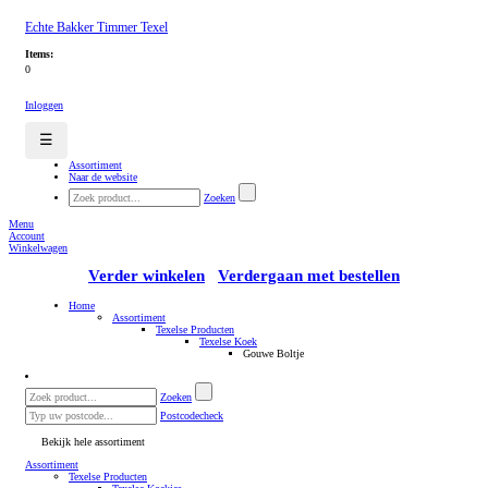
Echte Bakker Timmer Texel
Items:
0
Inloggen
☰
Assortiment
Naar de website
Zoeken
Menu
Account
Winkelwagen
Verder winkelen
Verdergaan met bestellen
Home
Assortiment
Texelse Producten
Texelse Koek
Gouwe Boltje
Zoeken
Postcodecheck
Bekijk hele assortiment
Assortiment
Texelse Producten