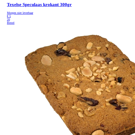
Texelse Speculaas krokant 300gr
Morgen niet leverbaar
€
5
20
Bestel