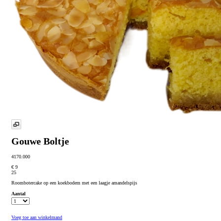
Gouwe Boltje
4170.000
€ 9
25
Roombotercake op een koekbodem met een laagje amandelspijs
Aantal
Voeg toe aan winkelmand