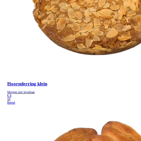
Hoornderring klein
Morgen niet leverbaar
€
8
50
Bestel