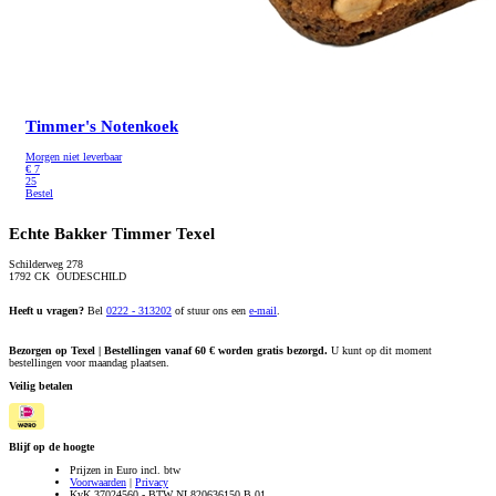
Timmer's Notenkoek
Morgen niet leverbaar
€
7
25
Bestel
Echte Bakker Timmer Texel
Schilderweg 278
1792 CK OUDESCHILD
Heeft u vragen?
Bel
0222 - 313202
of stuur ons een
e-mail
.
Bezorgen op Texel | Bestellingen vanaf 60 € worden gratis bezorgd.
U kunt op dit moment
bestellingen voor maandag plaatsen.
Veilig betalen
Blijf op de hoogte
Prijzen in Euro incl. btw
Voorwaarden
|
Privacy
KvK 37024560 - BTW NL820636150.B.01