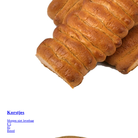
Korstjes
Morgen niet leverbaar
€
5
85
Bestel