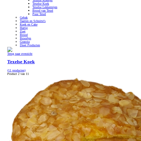
Texelse Koekjes
Texelse Koek
Texelse Lekkernijen
Brood van Texel
Puur Texel
Gebak
Taarten en Schnitte's
Koek en Cake
Hartig
Zoet
Brood
Broodjes
Granola
Dieet Producten
Terug naar overzicht
Texelse Koek
(11 producten)
Product 2 van 11