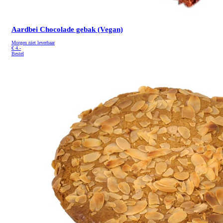
Aardbei Chocolade gebak (Vegan)
Morgen niet leverbaar
€
4.-
Bestel