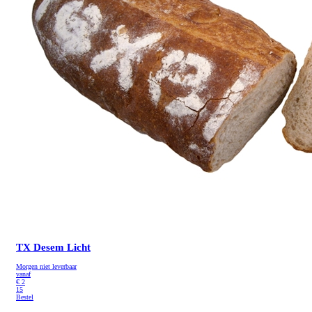
TX Desem Licht
Morgen niet leverbaar
vanaf
€
2
15
Bestel