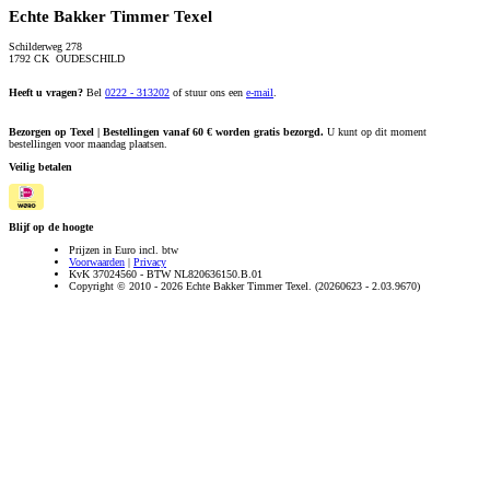
Echte Bakker Timmer Texel
Schilderweg 278
1792 CK OUDESCHILD
Heeft u vragen?
Bel
0222 - 313202
of stuur ons een
e-mail
.
Bezorgen op Texel | Bestellingen vanaf 60 € worden gratis bezorgd.
U kunt op dit moment
bestellingen voor maandag plaatsen.
Veilig betalen
Blijf op de hoogte
Prijzen in Euro incl. btw
Voorwaarden
|
Privacy
KvK 37024560 - BTW NL820636150.B.01
Copyright © 2010 - 2026 Echte Bakker Timmer Texel. (20260623 - 2.03.9670)