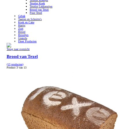
Texelse Koekjes
Texelse Koek
Texelse Lekkernijen
Brood van Texel
Puur Texel
Gebak
Taarten en Schnitte's
Koek en Cake
Hartig
Zoet
Brood
Broodjes
Granola
Dieet Producten
Terug naar overzicht
Brood van Texel
(13 producten)
Product 3 van 13