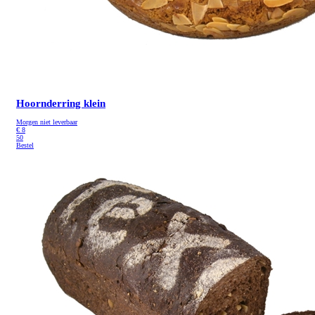
Hoornderring klein
Morgen niet leverbaar
€
8
50
Bestel