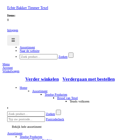
Echte Bakker Timmer Texel
Items:
0
Inloggen
☰
Assortiment
Naar de website
Zoeken
Menu
Account
Winkelwagen
Verder winkelen
Verdergaan met bestellen
Home
Assortiment
Texelse Producten
Brood van Texel
Texels volkoren
Zoeken
Postcodecheck
Bekijk hele assortiment
Assortiment
Texelse Producten