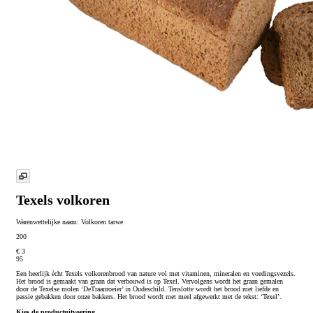
Texels volkoren
Warenwettelijke naam:
Volkoren tarwe
200
€ 3
95
Een heerlijk ècht Texels volkorenbrood van nature vol met vitaminen, mineralen en voedingsvezels.
Het brood is gemaakt van graan dat verbouwd is op Texel. Vervolgens wordt het graan gemalen
door de Texelse molen ‘DeTraanroeier’ in Oudeschild. Tenslotte wordt het brood met liefde en
passie gebakken door onze bakkers. Het brood wordt met meel afgewerkt met de tekst: ‘Texel’.
Kies de productuitvoering