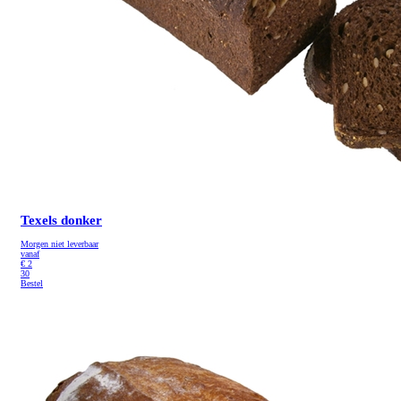
Texels donker
Morgen niet leverbaar
vanaf
€
2
30
Bestel