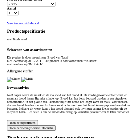
Aantal
Voeg toe aan winkelmand
Productspecificatie
met Texels meel
Seizoenen van assortimenten
Dit product is
door assortiment 'Brood van Texel'
niet leverbaar op 31-12 & 1-1 Dit product is
door assortiment 'Volkoren'
niet leverbaar op 31-12 & 1-1
Allergene stoffen
Bewaaradvies
Na 3 dagen neemt de smaak en de malsheid van het brood af. De voedingswaarde echter wordt er
naarmate brood langer ligt niet minder op. Brood kan het beste bewaard worden in een afgesloten
broodtrommel in een plastic zak. Hierdoor blijft het brood het langst zacht en mals. Voor mensen
die van brood houden met een krokante korst is het raadzaam het brood in een papieren broodzak te
bewaren. Indien u dit wenst kunt u het brood uiteraard ook invriezen en met kleine porties uit de
diepvries halen. Het beste is om het brood dan rustig op kamertemperatuur weer te laten ontdooien.
Probeer ook eens deze producten...