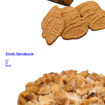
Texels Speculaasje
€
6
50
Bestel