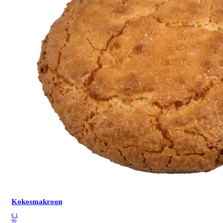
Kokosmakroon
€
1
90