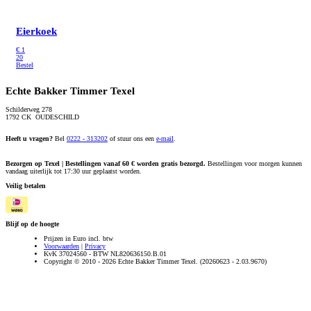
Eierkoek
€
1
20
Bestel
Echte Bakker Timmer Texel
Schilderweg 278
1792 CK OUDESCHILD
Heeft u vragen?
Bel
0222 - 313202
of stuur ons een
e-mail
.
Bezorgen op Texel | Bestellingen vanaf 60 € worden gratis bezorgd.
Bestellingen voor morgen kunnen
vandaag uiterlijk tot 17:30 uur geplaatst worden.
Veilig betalen
Blijf op de hoogte
Prijzen in Euro incl. btw
Voorwaarden
|
Privacy
KvK 37024560 - BTW NL820636150.B.01
Copyright © 2010 - 2026 Echte Bakker Timmer Texel. (20260623 - 2.03.9670)