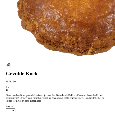
Gevulde Koek
5575.000
€ 2
15
Onze overheerlijke gevulde koeken zijn door het Nederlands Bakkers Centrum beoordeeld met
Uitmuntend! De heerlijke roomboterkoek is gevuld met èchte amandelspijs. Een traktatie bij de
koffie, of gewoon eens tussendoor.
Aantal