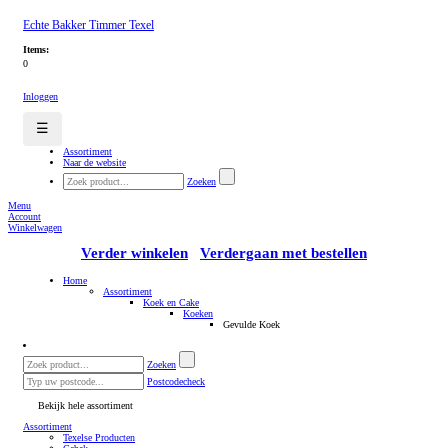
Echte Bakker Timmer Texel
Items:
0
Inloggen
☰
Assortiment
Naar de website
Zoeken
Menu
Account
Winkelwagen
Verder winkelen
Verdergaan met bestellen
Home
Assortiment
Koek en Cake
Koeken
Gevulde Koek
Zoeken
Postcodecheck
Bekijk hele assortiment
Assortiment
Texelse Producten