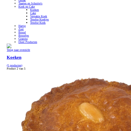
Gebak
Taarten en Schnitte's
Koek en Cake
Koeken
Cake
Verpakte Koek
Texelse Koekjes
Texelse Koek
Hartig
Zoet
Brood
Broodjes
Granola
Dieet Producten
Terug naar overzicht
Koeken
(5 producten)
Product 2 van 5