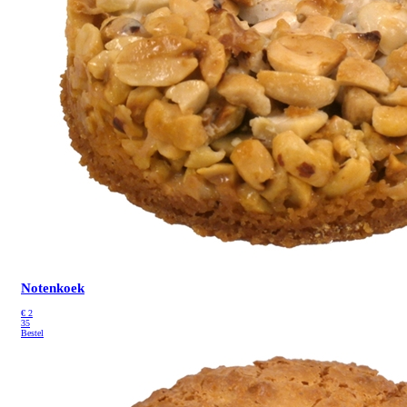
Notenkoek
€
2
35
Bestel