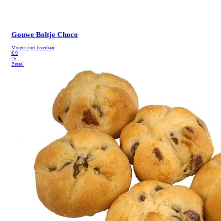
Gouwe Boltje Choco
Morgen niet leverbaar
€
9
25
Bestel