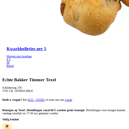
Kwarkbolletjes per 5
Morgen niet leverbaar
€
3
40
Bestel
Echte Bakker Timmer Texel
Schilderweg 278
1792 CK OUDESCHILD
Heeft u vragen?
Bel
0222 - 313202
of stuur ons een
e-mail
.
Bezorgen op Texel | Bestellingen vanaf 60 € worden gratis bezorgd.
Bestellingen voor morgen kunnen
vandaag uiterlijk tot 17:30 uur geplaatst worden.
Veilig betalen