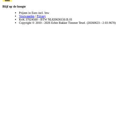
Blijf op de hoogte
Prijzen in Euro incl. btw
Voorwaarden
|
Privacy
KvK 37024560 - BTW NL820636150.B.01
Copyright © 2010 - 2026 Echte Bakker Timmer Texel. (20260623 - 2.03.9670)