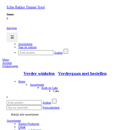
Echte Bakker Timmer Texel
Items:
0
Inloggen
☰
Assortiment
Naar de website
Zoeken
Menu
Account
Winkelwagen
Verder winkelen
Verdergaan met bestellen
Home
Assortiment
Koek en Cake
Cake
Zoeken
Postcodecheck
Bekijk hele assortiment
Assortiment
Texelse Producten
Gebak