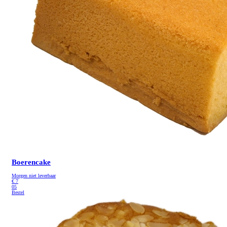
Boerencake
Morgen niet leverbaar
€
7
05
Bestel