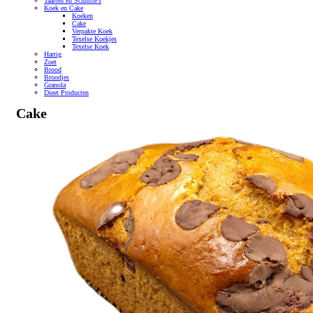
Taarten en Schnitte's
Koek en Cake
Koeken
Cake
Verpakte Koek
Texelse Koekjes
Texelse Koek
Hartig
Zoet
Brood
Broodjes
Granola
Dieet Producten
Cake