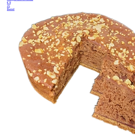
€
9
25
Bestel