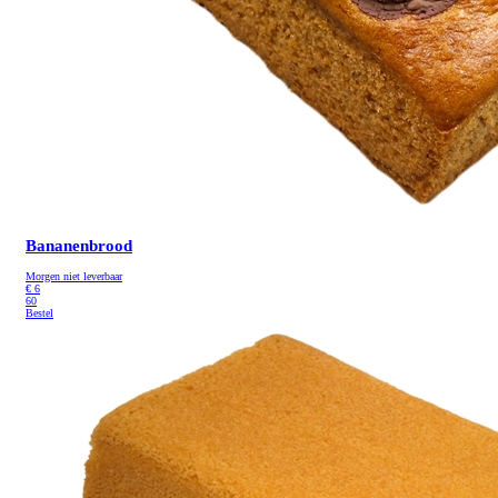
Bananenbrood
Morgen niet leverbaar
€
6
60
Bestel