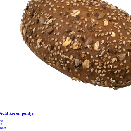
Acht koren puntje
€
0
80
Bestel