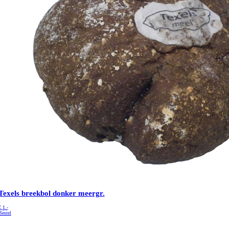
Texels breekbol donker meergr.
€
1.-
Bestel