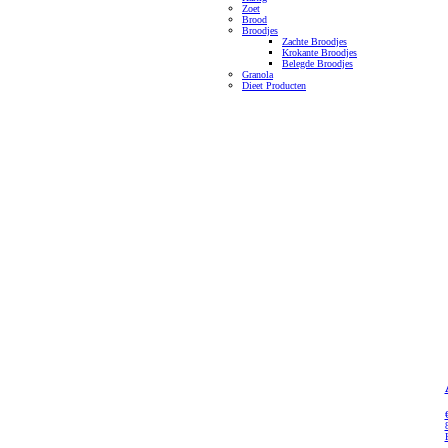
Zoet
Brood
Broodjes
Zachte Broodjes
Krokante Broodjes
Belegde Broodjes
Granola
Dieet Producten