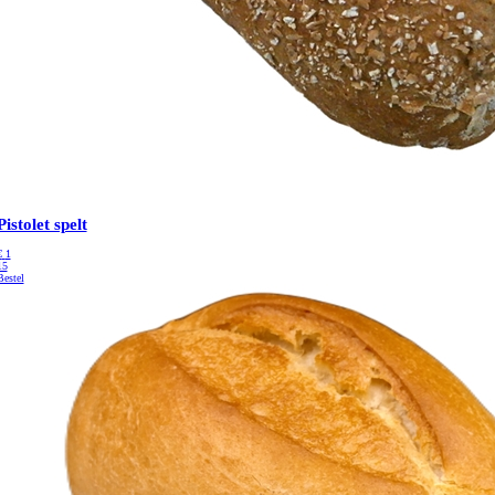
Pistolet spelt
€
1
15
Bestel