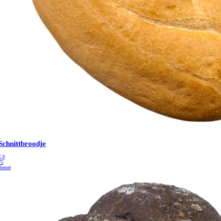
Schnittbroodje
€
0
75
Bestel