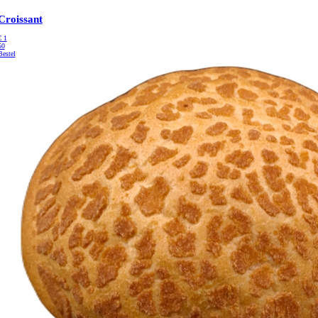
Croissant
€
1
50
Bestel