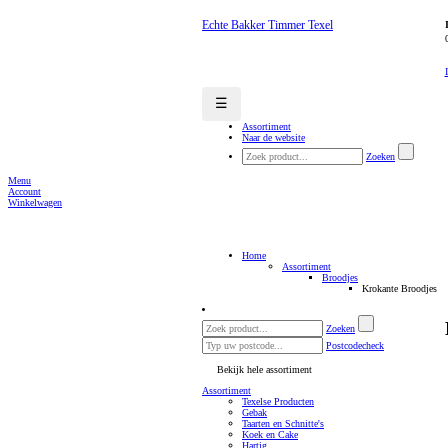
Echte Bakker Timmer Texel
☰
Assortiment
Naar de website
Zoeken
Menu
Account
Winkelwagen
Home
Assortiment
Broodjes
Krokante Broodjes
Zoeken
Postcodecheck
Bekijk hele assortiment
Assortiment
Texelse Producten
Gebak
Taarten en Schnitte's
Koek en Cake
Hartig