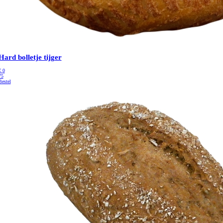
Hard bolletje tijger
€
0
75
Bestel